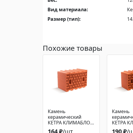
Вес:
12
Вид материала:
Ке
Размер (тип):
14
Похожие товары
Камень
Камень
керамический
керамич
КЕТРА КЛИМАБЛОК
КЕТРА 
38 250*380*219
44 250*4
164 ₽
/шт
190 ₽
/