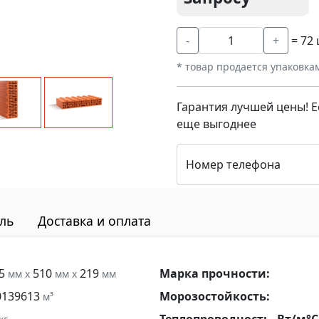
= 72
-
+
* товар продается упаковка
Гарантия лучшей цены! Е
еще выгоднее
Номер телефона
ль
Доставка и оплата
25
510
219
Марка прочности:
мм x
мм x
мм
0139613
Морозостойкость:
м³