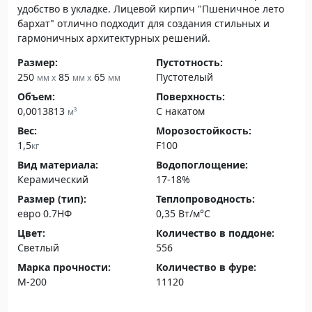
удобство в укладке. Лицевой кирпич "Пшеничное лето
бархат" отлично подходит для создания стильных и
гармоничных архитектурных решений.
Размер:
Пустотность:
250
85
65
Пустотелый
мм x
мм x
мм
Объем:
Поверхность:
0,0013813
С накатом
м³
Вес:
Морозостойкость:
1,5
F100
кг
Вид материала:
Водопоглощение:
Керамический
17-18%
Размер (тип):
Теплопроводность:
евро 0.7НФ
0,35 Вт/м°С
Цвет:
Количество в поддоне:
Светлый
556
Марка прочности:
Количество в фуре:
М-200
11120