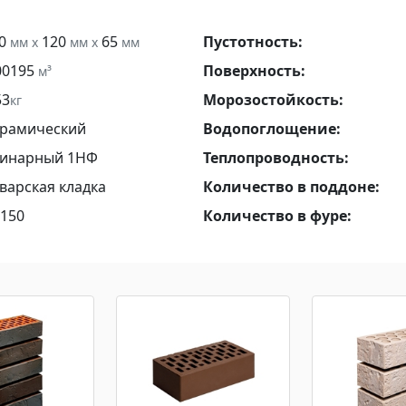
50
120
65
Пустотность:
мм x
мм x
мм
00195
Поверхность:
м³
53
Морозостойкость:
кг
рамический
Водопоглощение:
инарный 1НФ
Теплопроводность:
варская кладка
Количество в поддоне:
150
Количество в фуре: