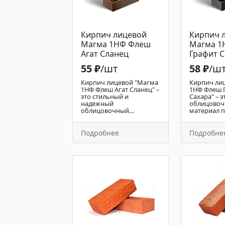
Кирпич лицевой
Кирпич 
Магма 1НФ Флеш
Магма 1
Агат Сланец
Графит С
55 ₽
/шт
58 ₽
/ш
Кирпич лицевой "Магма
Кирпич ли
1НФ Флеш Агат Сланец" –
1НФ Флеш 
это стильный и
Сахара" – э
надежный
облицово
облицовочный
материал 
материал, сочетающий в
класса, со
себе уникальную
себе глубо
текстуру,
графитовый
Подробнее
Подробне
напоминающую
мягкими п
натуральный сланец, и
переливами
насыщенные оттенки
поверхност
агата. Его поверхность,
обработан
обработанная по
технологии
технологии обжига,
придает фа
придает фасаду
современн
выразительный и
стильный в
роскошный вид, делая
выразител
здание
привлекат
привлекательным и
Высокая п
запоминающимся.
устойчиво
Благодаря своей
факторам 