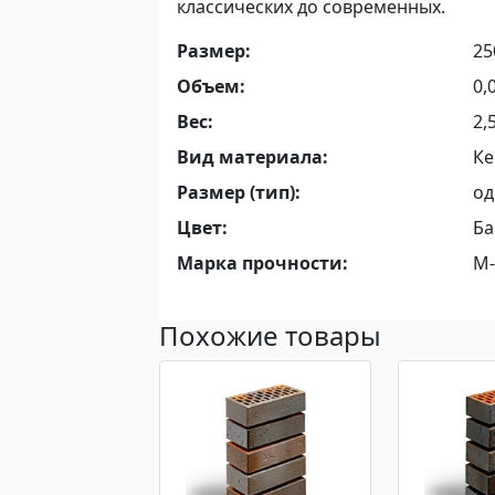
классических до современных.
Размер:
2
Объем:
0,
Вес:
2,
Вид материала:
Ке
Размер (тип):
од
Цвет:
Ба
Марка прочности:
М-
Похожие товары