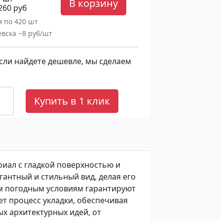
В корзину
 260 руб
м по 420 шт
евска ~8 руб/шт
сли найдете дешевле, мы сделаем
Купить в 1 клик
иал с гладкой поверхностью и
гантный и стильный вид, делая его
м погодным условиям гарантируют
ет процесс укладки, обеспечивая
х архитектурных идей, от