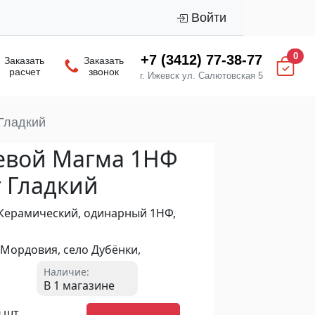
Войти
0
+7 (3412) 77-38-77
Заказать
Заказать
расчет
звонок
г. Ижевск ул. Салютовская 5
Гладкий
евой Магма 1НФ
 Гладкий
, Керамический, одинарный 1НФ,
Мордовия, село Дубёнки,
Наличие:
В 1 магазине
0 шт