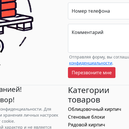
долговечность
обеспечивает
возводимых
надежность и
конструкций. Выбор
безопасность
Номер телефона
профессионалов для
конструкций 
качественного
высоких темп
строительства.
Комментарий
Отправляя форму, вы соглаш
конфиденциальности
.
Перезвоните мне
анией!
Категории
товаров
вор!
Облицовочный кирпич
 конфиденциальности. Для
и хранения личных настроек
Стеновые блоки
cookie.
Рядовой кирпич
й характер и не является