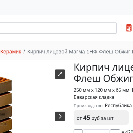
 Керамик
Кирпич лицевой Магма 1НФ Флеш Обжиг 
Кирпич лиц
Флеш Обжиг
250 мм х 120 мм х 65 мм
Баварская кладка
Республика 
Производство:
45
от
руб
за шт
= 42