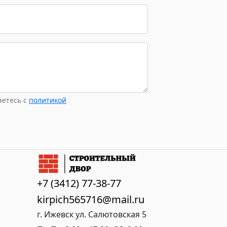
поддонах по 336 штук.
в условиях
ератур.
аетесь с
политикой
+7 (3412) 77-38-77
kirpich565716@mail.ru
г. Ижевск ул. Салютовская 5