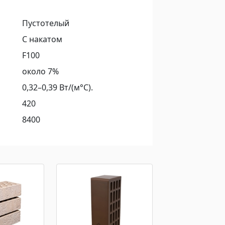
Пустотелый
С накатом
F100
около 7%
0,32–0,39 Вт/(м°С).
420
8400