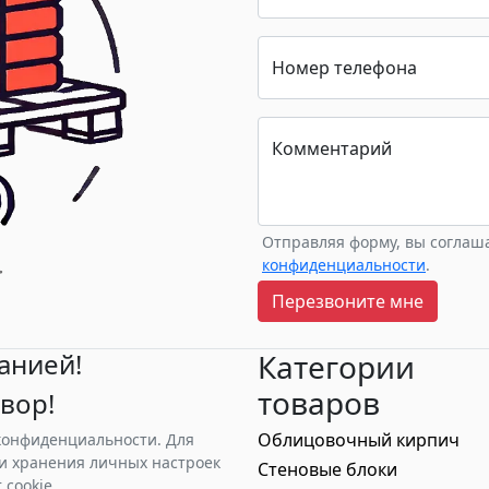
гарантирует
низким
стабильность и
водопоглоще
долговечность
обеспечивает
возводимых
надежность и
конструкций. Выбор
безопасность
Номер телефона
профессионалов для
конструкций 
качественного
высоких темп
строительства.
Комментарий
Отправляя форму, вы соглаш
конфиденциальности
.
Перезвоните мне
анией!
Категории
товаров
вор!
Облицовочный кирпич
 конфиденциальности. Для
и хранения личных настроек
Стеновые блоки
cookie.