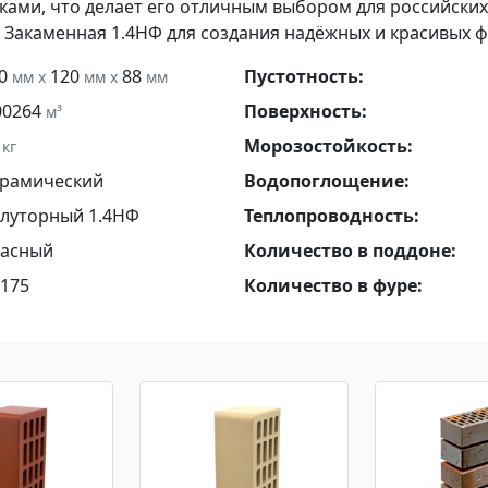
ами, что делает его отличным выбором для российских
Закаменная 1.4НФ для создания надёжных и красивых ф
50
120
88
Пустотность:
мм x
мм x
мм
00264
Поверхность:
м³
1
Морозостойкость:
кг
рамический
Водопоглощение:
луторный 1.4НФ
Теплопроводность:
асный
Количество в поддоне:
175
Количество в фуре: