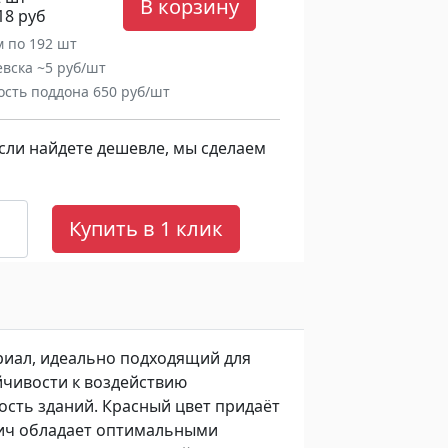
В корзину
18 руб
м по 192 шт
евска ~5 руб/шт
ость поддона 650 руб/шт
сли найдете дешевле, мы сделаем
Купить в 1 клик
иал, идеально подходящий для
йчивости к воздействию
ость зданий. Красный цвет придаёт
пич обладает оптимальными