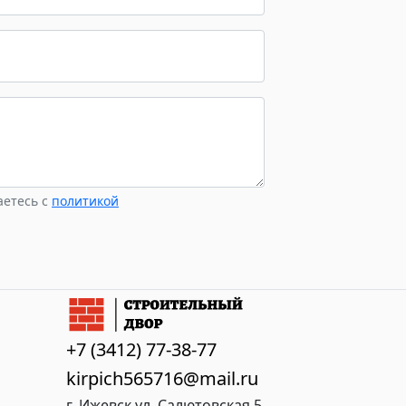
поверхность и
нием, что
поставляется на
поддонах по 336 штук.
в условиях
ератур.
аетесь с
политикой
+7 (3412) 77-38-77
kirpich565716@mail.ru
г. Ижевск ул. Салютовская 5