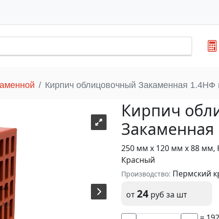
каменной
Кирпич облицовочный Закаменная 1.4НФ
Кирпич обл
Закаменная
250 мм х 120 мм х 88 мм
Красный
Пермский кр
Производство:
24
от
руб
за шт
= 19