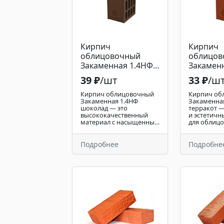
Кирпич
Кирпич
облицовочный
облицов
Закаменная 1.4НФ
Закамен
шоколад
террако
39 ₽
/шт
33 ₽
/ш
Кирпич облицовочный
Кирпич об
Закаменная 1.4НФ
Закаменна
шоколад — это
терракот 
высококачественный
и эстетичн
материал с насыщенным
для облицо
тёмно-коричневым
который п
оттенком, который
внимание 
придаёт фасаду
насыщенн
Подробнее
Подробне
элегантный и
терракото
современный вид. Его
Этот кирпи
глубокий цвет "шоколад"
зданиям тё
идеально подходит для
натуральны
создания стильных
идеально в
архитектурных
современн
решений, делая внешний
архитекту
облик здания
Он облада
выразительным и
теплоизол
уникальным. Кирпич
свойствами
обладает высокой
устойчивос