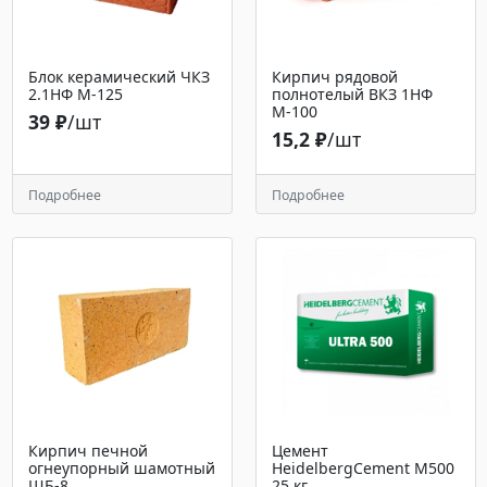
Блок керамический ЧКЗ
Кирпич рядовой
2.1НФ М-125
полнотелый ВКЗ 1НФ
М-100
39 ₽
/шт
15,2 ₽
/шт
Подробнее
Подробнее
Кирпич печной
Цемент
огнеупорный шамотный
HeidelbergCement М500
ШБ-8
25 кг