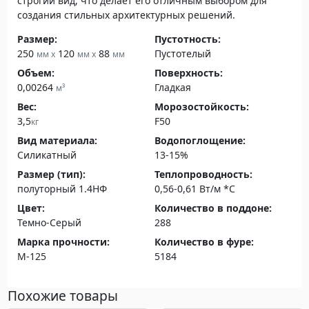
строгий вид, что делает его отличным выбором для
создания стильных архитектурных решений.
Размер:
Пустотность:
250
120
88
Пустотелый
мм x
мм x
мм
Объем:
Поверхность:
0,00264
Гладкая
м³
Вес:
Морозостойкость:
3,5
F50
кг
Вид материала:
Водопоглощение:
Силикатный
13-15%
Размер (тип):
Теплопроводность:
полуторный 1.4НФ
0,56-0,61 Вт/м *C
Цвет:
Количество в поддоне:
Темно-Серый
288
Марка прочности:
Количество в фуре:
М-125
5184
Похожие товары