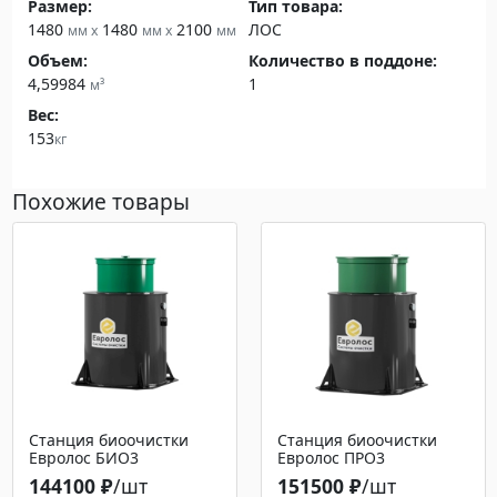
Размер:
Тип товара:
1480
1480
2100
ЛОС
мм x
мм x
мм
Объем:
Количество в поддоне:
4,59984
1
м³
Вес:
153
кг
Похожие товары
Станция биоочистки
Станция биоочистки
Евролос БИО3
Евролос ПРО3
144100 ₽
/шт
151500 ₽
/шт