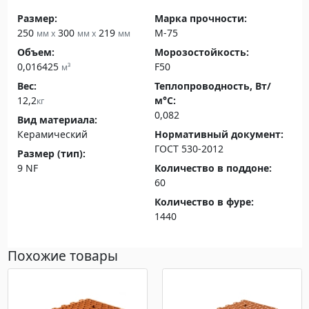
Размер:
Марка прочности:
250
300
219
М-75
мм x
мм x
мм
Объем:
Морозостойкость:
0,016425
F50
м³
Вес:
Теплопроводность, Вт/
12,2
м°С:
кг
0,082
Вид материала:
Керамический
Нормативный документ:
ГОСТ 530-2012
Размер (тип):
9 NF
Количество в поддоне:
60
Количество в фуре:
1440
Похожие товары