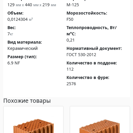
129
440
219
М-125
мм x
мм x
мм
Объем:
Морозостойкость:
0,0124304
F50
м³
Вес:
Теплопроводность, Вт/
7
м°С:
кг
0,21
Вид материала:
Керамический
Нормативный документ:
ГОСТ 530-2012
Размер (тип):
6.9 NF
Количество в поддоне:
112
Количество в фуре:
2576
Похожие товары