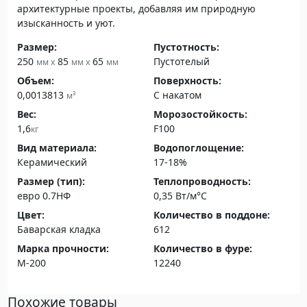
архитектурные проекты, добавляя им природную
изысканность и уют.
Размер:
Пустотность:
250
85
65
Пустотелый
мм x
мм x
мм
Объем:
Поверхность:
0,0013813
С накатом
м³
Вес:
Морозостойкость:
1,6
F100
кг
Вид материала:
Водопоглощение:
Керамический
17-18%
Размер (тип):
Теплопроводность:
евро 0.7НФ
0,35 Вт/м°С
Цвет:
Количество в поддоне:
Баварская кладка
612
Марка прочности:
Количество в фуре:
М-200
12240
Похожие товары