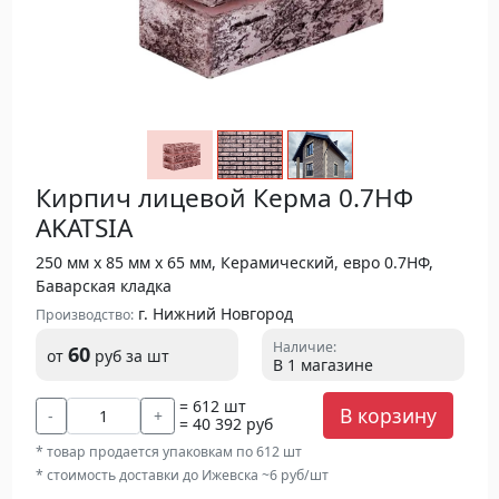
Кирпич лицевой Керма 0.7НФ
AKATSIA
250 мм х 85 мм х 65 мм, Керамический, евро 0.7НФ,
Баварская кладка
г. Нижний Новгород
Производство:
Наличие:
60
от
руб
за шт
В 1 магазине
= 612 шт
В корзину
-
+
= 40 392 руб
* товар продается упаковкам по 612 шт
* стоимость доставки до Ижевска ~6 руб/шт