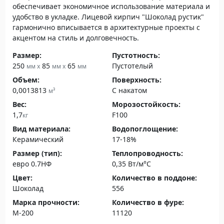
обеспечивает экономичное использование материала и
удобство в укладке. Лицевой кирпич "Шоколад рустик"
гармонично вписывается в архитектурные проекты с
акцентом на стиль и долговечность.
Размер:
Пустотность:
250
85
65
Пустотелый
мм x
мм x
мм
Объем:
Поверхность:
0,0013813
С накатом
м³
Вес:
Морозостойкость:
1,7
F100
кг
Вид материала:
Водопоглощение:
Керамический
17-18%
Размер (тип):
Теплопроводность:
евро 0.7НФ
0,35 Вт/м°С
Цвет:
Количество в поддоне:
Шоколад
556
Марка прочности:
Количество в фуре:
М-200
11120